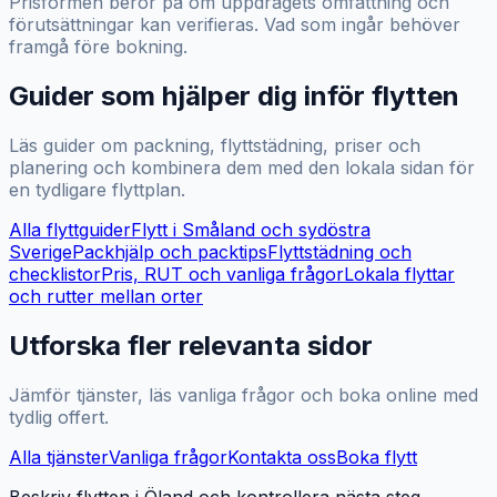
Prisformen beror på om uppdragets omfattning och
förutsättningar kan verifieras. Vad som ingår behöver
framgå före bokning.
Guider som hjälper dig inför flytten
Läs guider om packning, flyttstädning, priser och
planering och kombinera dem med den lokala sidan för
en tydligare flyttplan.
Alla flyttguider
Flytt i Småland och sydöstra
Sverige
Packhjälp och packtips
Flyttstädning och
checklistor
Pris, RUT och vanliga frågor
Lokala flyttar
och rutter mellan orter
Utforska fler relevanta sidor
Jämför tjänster, läs vanliga frågor och boka online med
tydlig offert.
Alla tjänster
Vanliga frågor
Kontakta oss
Boka flytt
Beskriv flytten i Öland och kontrollera nästa steg