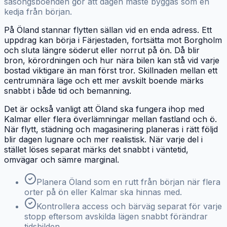
säsongsboenden gör att dagen måste byggas som en
kedja från början.
På Öland stannar flytten sällan vid en enda adress. Ett
uppdrag kan börja i Färjestaden, fortsätta mot Borgholm
och sluta längre söderut eller norrut på ön. Då blir
bron, körordningen och hur nära bilen kan stå vid varje
bostad viktigare än man först tror. Skillnaden mellan ett
centrumnära läge och ett mer avskilt boende märks
snabbt i både tid och bemanning.
Det är också vanligt att Öland ska fungera ihop med
Kalmar eller flera överlämningar mellan fastland och ö.
När flytt, städning och magasinering planeras i rätt följd
blir dagen lugnare och mer realistisk. När varje del i
stället löses separat märks det snabbt i väntetid,
omvägar och sämre marginal.
Planera Öland som en rutt från början när flera
orter på ön eller Kalmar ska hinnas med.
Kontrollera access och bärväg separat för varje
stopp eftersom avskilda lägen snabbt förändrar
tidsbilden.