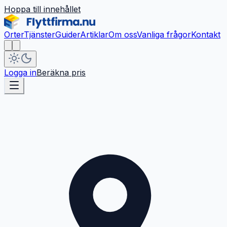
Hoppa till innehållet
Orter
Tjänster
Guider
Artiklar
Om oss
Vanliga frågor
Kontakt
Logga in
Beräkna pris