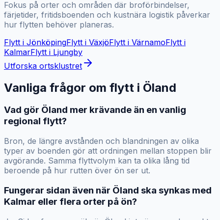
Fokus på orter och områden där broförbindelser,
färjetider, fritidsboenden och kustnära logistik påverkar
hur flytten behöver planeras.
Flytt i
Jönköping
Flytt i
Växjö
Flytt i
Värnamo
Flytt i
Kalmar
Flytt i
Ljungby
Utforska ortsklustret
Vanliga frågor om flytt i
Öland
Vad gör Öland mer krävande än en vanlig
regional flytt?
Bron, de längre avstånden och blandningen av olika
typer av boenden gör att ordningen mellan stoppen blir
avgörande. Samma flyttvolym kan ta olika lång tid
beroende på hur rutten över ön ser ut.
Fungerar sidan även när Öland ska synkas med
Kalmar eller flera orter på ön?