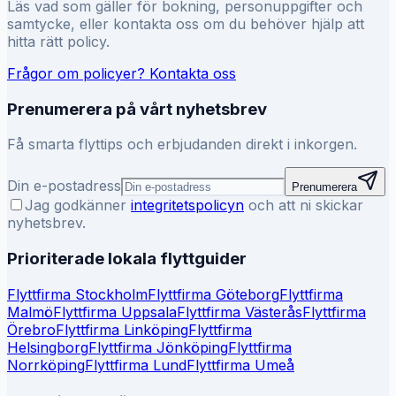
Läs vad som gäller för bokning, personuppgifter och
samtycke, eller kontakta oss om du behöver hjälp att
hitta rätt policy.
Frågor om policyer? Kontakta oss
Prenumerera på vårt nyhetsbrev
Få smarta flyttips och erbjudanden direkt i inkorgen.
Din e-postadress
Prenumerera
Jag godkänner
integritetspolicyn
och att ni skickar
nyhetsbrev.
Prioriterade lokala flyttguider
Flyttfirma
Stockholm
Flyttfirma
Göteborg
Flyttfirma
Malmö
Flyttfirma
Uppsala
Flyttfirma
Västerås
Flyttfirma
Örebro
Flyttfirma
Linköping
Flyttfirma
Helsingborg
Flyttfirma
Jönköping
Flyttfirma
Norrköping
Flyttfirma
Lund
Flyttfirma
Umeå