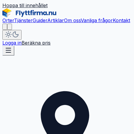
Hoppa till innehållet
Orter
Tjänster
Guider
Artiklar
Om oss
Vanliga frågor
Kontakt
Logga in
Beräkna pris