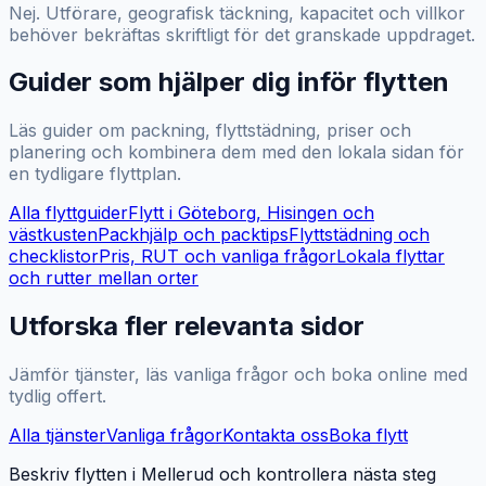
Nej. Utförare, geografisk täckning, kapacitet och villkor
behöver bekräftas skriftligt för det granskade uppdraget.
Guider som hjälper dig inför flytten
Läs guider om packning, flyttstädning, priser och
planering och kombinera dem med den lokala sidan för
en tydligare flyttplan.
Alla flyttguider
Flytt i Göteborg, Hisingen och
västkusten
Packhjälp och packtips
Flyttstädning och
checklistor
Pris, RUT och vanliga frågor
Lokala flyttar
och rutter mellan orter
Utforska fler relevanta sidor
Jämför tjänster, läs vanliga frågor och boka online med
tydlig offert.
Alla tjänster
Vanliga frågor
Kontakta oss
Boka flytt
Beskriv flytten i Mellerud och kontrollera nästa steg