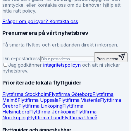
samtycke, eller kontakta oss om du behöver hjälp att
hitta rätt policy.
Frågor om policyer? Kontakta oss
Prenumerera på vårt nyhetsbrev
Få smarta flyttips och erbjudanden direkt i inkorgen.
Din e-postadress
Prenumerera
Jag godkänner
integritetspolicyn
och att ni skickar
nyhetsbrev.
Prioriterade lokala flyttguider
Flyttfirma
Stockholm
Flyttfirma
Göteborg
Flyttfirma
Malmö
Flyttfirma
Uppsala
Flyttfirma
Västerås
Flyttfirma
Örebro
Flyttfirma
Linköping
Flyttfirma
Helsingborg
Flyttfirma
Jönköping
Flyttfirma
Norrköping
Flyttfirma
Lund
Flyttfirma
Umeå
Flyttguider och ämneshubbar