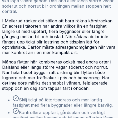
ska löpa vidare genom Dalsland eller längs större vägar
söderut och norrut blir ordningen mellan stoppen helt
central.
I Mellerud räcker det sällan att bara räkna körsträckan.
En adress i tätorten har andra villkor än en fastighet
längre ut med uppfart, flera byggnader eller längre
gångväg mellan bil och bostad. När sådana delar inte
fångas upp tidigt blir lastning och tidsplan lätt för
optimistiska. Därför måste adressgenomgången här vara
mer konkret än i en mer kompakt ort.
Många flyttar här kombineras också med andra orter i
Dalsland eller längs större vägar söderut och norrut.
När hela flödet byggs i rätt ordning blir flytten både
lugnare och mer träffsäker i pris och bemanning. När
det inte görs märks det snabbt i väntan, felplacerade
stopp och en dag som tappar fart i onödan.
Skilj tidigt på tätortsadress och mer lantlig
fastighet med flera byggnader eller längre bärväg.
Kontrollera uppfart, gårdsplan och verkligt
avstånd mellan bostad och bil innan offerten låses.