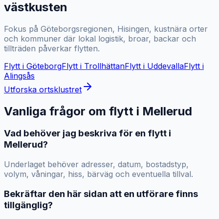
västkusten
Fokus på Göteborgsregionen, Hisingen, kustnära orter
och kommuner där lokal logistik, broar, backar och
tillträden påverkar flytten.
Flytt i
Göteborg
Flytt i
Trollhättan
Flytt i
Uddevalla
Flytt i
Alingsås
Utforska ortsklustret
Vanliga frågor om flytt i
Mellerud
Vad behöver jag beskriva för en flytt i
Mellerud?
Underlaget behöver adresser, datum, bostadstyp,
volym, våningar, hiss, bärväg och eventuella tillval.
Bekräftar den här sidan att en utförare finns
tillgänglig?