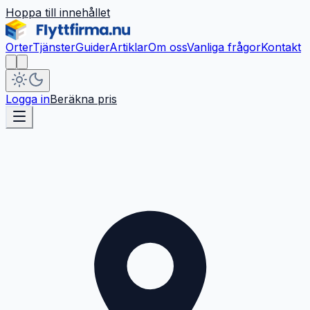
Hoppa till innehållet
Orter
Tjänster
Guider
Artiklar
Om oss
Vanliga frågor
Kontakt
Logga in
Beräkna pris