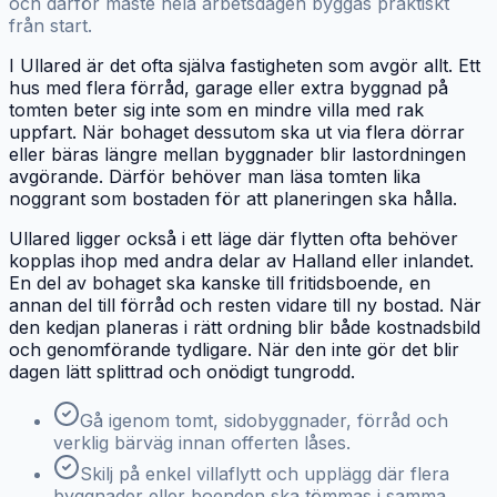
och därför måste hela arbetsdagen byggas praktiskt
från start.
I Ullared är det ofta själva fastigheten som avgör allt. Ett
hus med flera förråd, garage eller extra byggnad på
tomten beter sig inte som en mindre villa med rak
uppfart. När bohaget dessutom ska ut via flera dörrar
eller bäras längre mellan byggnader blir lastordningen
avgörande. Därför behöver man läsa tomten lika
noggrant som bostaden för att planeringen ska hålla.
Ullared ligger också i ett läge där flytten ofta behöver
kopplas ihop med andra delar av Halland eller inlandet.
En del av bohaget ska kanske till fritidsboende, en
annan del till förråd och resten vidare till ny bostad. När
den kedjan planeras i rätt ordning blir både kostnadsbild
och genomförande tydligare. När den inte gör det blir
dagen lätt splittrad och onödigt tungrodd.
Gå igenom tomt, sidobyggnader, förråd och
verklig bärväg innan offerten låses.
Skilj på enkel villaflytt och upplägg där flera
byggnader eller boenden ska tömmas i samma