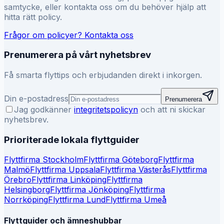
samtycke, eller kontakta oss om du behöver hjälp att
hitta rätt policy.
Frågor om policyer? Kontakta oss
Prenumerera på vårt nyhetsbrev
Få smarta flyttips och erbjudanden direkt i inkorgen.
Din e-postadress
Prenumerera
Jag godkänner
integritetspolicyn
och att ni skickar
nyhetsbrev.
Prioriterade lokala flyttguider
Flyttfirma
Stockholm
Flyttfirma
Göteborg
Flyttfirma
Malmö
Flyttfirma
Uppsala
Flyttfirma
Västerås
Flyttfirma
Örebro
Flyttfirma
Linköping
Flyttfirma
Helsingborg
Flyttfirma
Jönköping
Flyttfirma
Norrköping
Flyttfirma
Lund
Flyttfirma
Umeå
Flyttguider och ämneshubbar