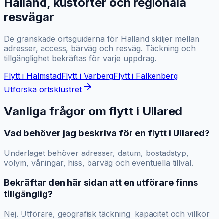
Halland, kustorter och regionala
resvägar
De granskade ortsguiderna för Halland skiljer mellan
adresser, access, bärväg och resväg. Täckning och
tillgänglighet bekräftas för varje uppdrag.
Flytt i
Halmstad
Flytt i
Varberg
Flytt i
Falkenberg
Utforska ortsklustret
Vanliga frågor om flytt i
Ullared
Vad behöver jag beskriva för en flytt i Ullared?
Underlaget behöver adresser, datum, bostadstyp,
volym, våningar, hiss, bärväg och eventuella tillval.
Bekräftar den här sidan att en utförare finns
tillgänglig?
Nej. Utförare, geografisk täckning, kapacitet och villkor