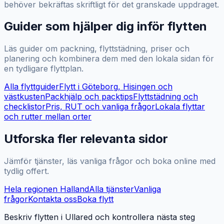
behöver bekräftas skriftligt för det granskade uppdraget.
Guider som hjälper dig inför flytten
Läs guider om packning, flyttstädning, priser och
planering och kombinera dem med den lokala sidan för
en tydligare flyttplan.
Alla flyttguider
Flytt i Göteborg, Hisingen och
västkusten
Packhjälp och packtips
Flyttstädning och
checklistor
Pris, RUT och vanliga frågor
Lokala flyttar
och rutter mellan orter
Utforska fler relevanta sidor
Jämför tjänster, läs vanliga frågor och boka online med
tydlig offert.
Hela regionen
Halland
Alla tjänster
Vanliga
frågor
Kontakta oss
Boka flytt
Beskriv flytten i Ullared och kontrollera nästa steg