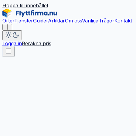
Hoppa till innehållet
Orter
Tjänster
Guider
Artiklar
Om oss
Vanliga frågor
Kontakt
Logga in
Beräkna pris