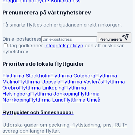
Frågor om policyer? Kontakta oss
Prenumerera på vårt nyhetsbrev
Få smarta flyttips och erbjudanden direkt i inkorgen.
Din e-postadress
Prenumerera
Jag godkänner
integritetspolicyn
och att ni skickar
nyhetsbrev.
Prioriterade lokala flyttguider
Flyttfirma
Stockholm
Flyttfirma
Göteborg
Flyttfirma
Malmö
Flyttfirma
Uppsala
Flyttfirma
Västerås
Flyttfirma
Örebro
Flyttfirma
Linköping
Flyttfirma
Helsingborg
Flyttfirma
Jönköping
Flyttfirma
Norrköping
Flyttfirma
Lund
Flyttfirma
Umeå
Flyttguider och ämneshubbar
Utforska guider om packning, flyttstädning, pris, RUT-
avdrag och längre flyttar.