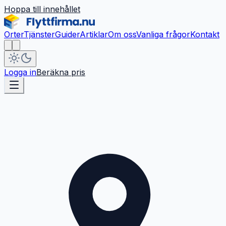
Hoppa till innehållet
Orter
Tjänster
Guider
Artiklar
Om oss
Vanliga frågor
Kontakt
Logga in
Beräkna pris