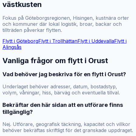
västkusten
Fokus på Göteborgsregionen, Hisingen, kustnära orter
och kommuner där lokal logistik, broar, backar och
tillträden påverkar flytten.
Flytt i
Göteborg
Flytt i
Trollhättan
Flytt i
Uddevalla
Flytt i
Alingsås
Vanliga frågor om flytt i
Orust
Vad behöver jag beskriva för en flytt i Orust?
Underlaget behöver adresser, datum, bostadstyp,
volym, våningar, hiss, bärväg och eventuella tillval.
Bekräftar den här sidan att en utförare finns
tillgänglig?
Nej. Utförare, geografisk täckning, kapacitet och villkor
behöver bekräftas skriftligt för det granskade uppdraget.