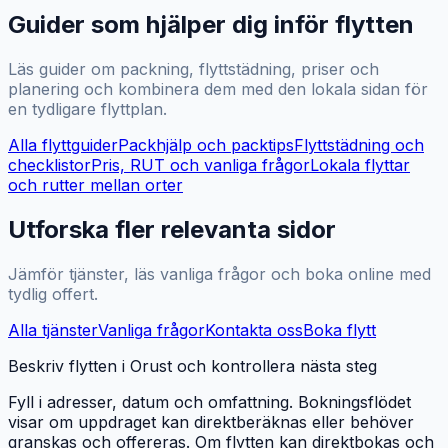
Guider som hjälper dig inför flytten
Läs guider om packning, flyttstädning, priser och
planering och kombinera dem med den lokala sidan för
en tydligare flyttplan.
Alla flyttguider
Packhjälp och packtips
Flyttstädning och
checklistor
Pris, RUT och vanliga frågor
Lokala flyttar
och rutter mellan orter
Utforska fler relevanta sidor
Jämför tjänster, läs vanliga frågor och boka online med
tydlig offert.
Alla tjänster
Vanliga frågor
Kontakta oss
Boka flytt
Beskriv flytten i Orust och kontrollera nästa steg
Fyll i adresser, datum och omfattning. Bokningsflödet
visar om uppdraget kan direktberäknas eller behöver
granskas och offereras. Om flytten kan direktbokas och