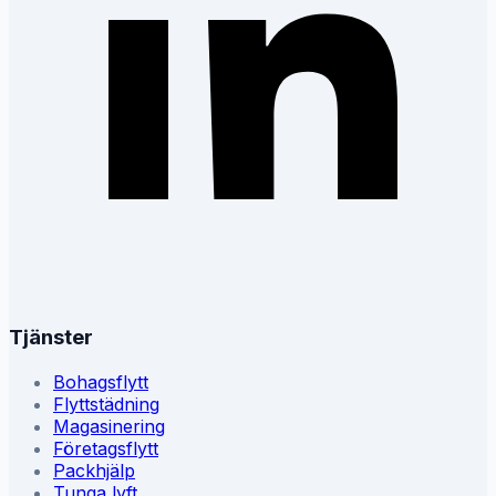
Tjänster
Bohagsflytt
Flyttstädning
Magasinering
Företagsflytt
Packhjälp
Tunga lyft