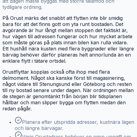
att dagen måste byggas med större tålamod och
tydligare ordning.
På Orust märks det snabbt att flytten inte blir smidig
bara för att det finns gott om yta runt bostaden. Det
avgörande är hur långt mellan stoppen det faktiskt är,
hur vägen till adressen fungerar och hur mycket arbete
som måste göras på plats innan bilen kan rulla vidare.
Ett hushåll nära kusten med flera byggnader eller längre
bärväg behöver därför planeras helt annorlunda än en
enklare flytt i tätare ortsdel.
Orustflyttar kopplas också ofta ihop med flera
delmoment. Något ska kanske först till magasinering,
något vidare till Stenungsund eller Göteborg och resten
till ny bostad senare under dagen. När ordningen mellan
de stegen är genomtänkt från början blir tidsplanen
hållbar och man slipper bygga om flytten medan den
redan pågår.
Planera efter utspridda adresser, kustnära lägen
och längre bärvägar.
Varje Orustadress behöver en egen uppgift om